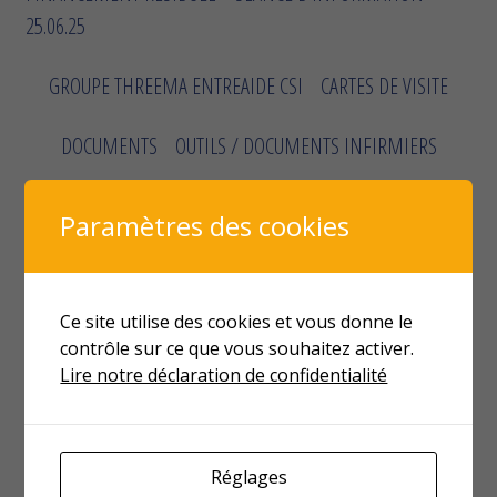
25.06.25
GROUPE THREEMA ENTREAIDE CSI
CARTES DE VISITE
DOCUMENTS
OUTILS / DOCUMENTS INFIRMIERS
ANNUAIRE
FORMATION CONTINUE
Paramètres des cookies
ASSEMBLÉE GÉNÉRALE 2026
Ce site utilise des cookies et vous donne le
VIRUS HIVERNAUX – VACCINATION
contrôle sur ce que vous souhaitez activer.
Lire notre déclaration de confidentialité
ARCHIVES – BULLETINS MENSUELS
40 ANS DE LA CSI EN IMAGE – SOIRÉE DU 20 JUIN 2024
Réglages