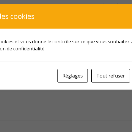
NNUAIRE
FORMATION CONTINUE
ASSEMBLÉE GÉNÉRALE 2
es cookies
BULLETINS MENSUELS
40 ANS DE LA CSI EN IMAGE – SOIRÉE DU
 cookies et vous donne le contrôle sur ce que vous souhaitez a
on de confidentialité
par un mot de passe. Pour la voir, veuillez saisir 
Réglages
Tout refuser