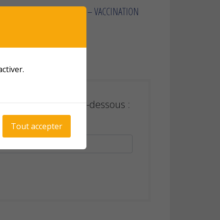
026
VIRUS HIVERNAUX – VACCINATION
 20 JUIN 2024
ctiver.
votre mot de passe ci-dessous :
Tout accepter